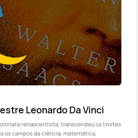
Mestre Leonardo Da Vinci
olímata renascentista, transcendeu os limites
ra os campos da ciência, matemática,