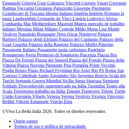
Emanuele
Gênova
Gian Galeazzo Visconti
Giorgio Vasari
Giovanni
Battista Vaccarini
Girolamo Palazzotto
Giuseppe Piermarini
Granducato di Toscana
Idioma Italiano
Impéria
Império Romano
la
pasta
Lamborghini
Leonardo da Vinci
Ligúria
Lodovico Sforza
Lombardia
Mar Mediterrâneo
Maserati
Matera
mercado de trabalho
italiano
Messina
Milan
Milano Centrale
Milão
Mona Lisa
Monte
Vesúvio
Napoleão Bonaparte
Nero
Oscar Niemeyer
Palazzo
Barbieri
Palazzo degli Elefanti
Palazzo del Capitanio
Palazzo della
Gran Guardia
Palazzo della Ragione
Palazzo Maffei
Palermo
Passaporte Italiano
Passaporto
pasta carbonara
Pastelaria
Romanengo
Pavia
Permesso di Soggiorno
Piacenza
Piazza Bra
Piazza De Ferrari
Piazza dei Signori
Piazza del Popolo
Piazza della
Vittoria
Piazza Navona
Piemonte
Pisa
Pompéia
Ponte Vecchio
Puglia
Renzo Piano
Richard Feynman
Rio Arno
Rio Pó
Roma
San
Lorenzo Cattedrale
Santo Agostinho
São Severino Boécio
Scala dei
Turchi
Segunda Guerra Mundial
Sicília
Siena
Siracusa
Sirmione
Soldado Desconhecido
supermercado na Itália
Taormina
Teatro alla
Scala
Terremotos
trabalho na Itália
Trapani
Trastevere
Trieste
Turim
União Européia
Vêneto
Veneza
Verona
Vesúvio
Vicenza
Vincenzo
Bellini
Vittorio Emanuele
Vulcão Etna
©
Viva La Bella Italia
2026. Todos os direitos reservados.
Quem somos
Termos de uso e política de privacidade.