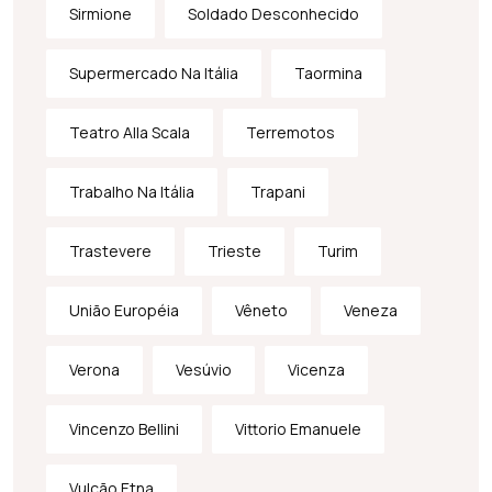
Sirmione
Soldado Desconhecido
Supermercado Na Itália
Taormina
Teatro Alla Scala
Terremotos
Trabalho Na Itália
Trapani
Trastevere
Trieste
Turim
União Européia
Vêneto
Veneza
Verona
Vesúvio
Vicenza
Vincenzo Bellini
Vittorio Emanuele
Vulcão Etna